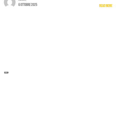
6 Ottobre 2025
Read More
NoStress Media
via Cortemilia 31/A - Torino
info@nostressmedia.it
Partita Iva 13144840017
Codice SDI M5UXCR1
©2025 NoStress Media, All Rights Reserved
Informativa Privacy
Case valdesi
Case valdesi Categoria: Siti Web / ADVNuovo sito web e campagne ADV mirate
per le singole strutture. Case Valdesi è una rete di strutture...